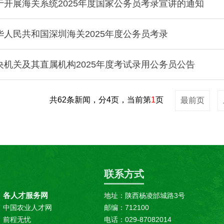
于开展海关系统2025年度国家公务员考录宣讲的通知
人民共和国深圳海关2025年度公务员考录
央机关及其直属机构2025年度考试录用公务员公告
共62条新闻，分4页，当前第
1
页
最前页
联系方式
各人才服务网
地址：陕西杨凌邰城路3号
中国农业人才网
邮编：712100
前程无忧
电话：029-87082014