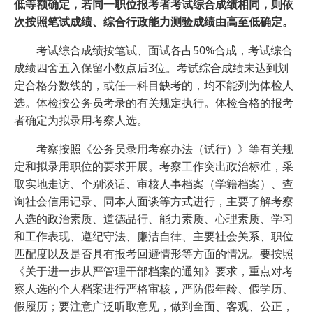
低等额确定，若同一职位报考者考试综合成绩相同，则依
次按照笔试成绩、综合行政能力测验成绩由高至低确定。
考试综合成绩按笔试、面试各占50%合成，考试综合
成绩四舍五入保留小数点后3位。考试综合成绩未达到划
定合格分数线的，或任一科目缺考的，均不能列为体检人
选。体检按公务员考录的有关规定执行。体检合格的报考
者确定为拟录用考察人选。
考察按照《公务员录用考察办法（试行）》等有关规
定和拟录用职位的要求开展。考察工作突出政治标准，采
取实地走访、个别谈话、审核人事档案（学籍档案）、查
询社会信用记录、同本人面谈等方式进行，主要了解考察
人选的政治素质、道德品行、能力素质、心理素质、学习
和工作表现、遵纪守法、廉洁自律、主要社会关系、职位
匹配度以及是否具有报考回避情形等方面的情况。要按照
《关于进一步从严管理干部档案的通知》要求，重点对考
察人选的个人档案进行严格审核，严防假年龄、假学历、
假履历；要注意广泛听取意见，做到全面、客观、公正，