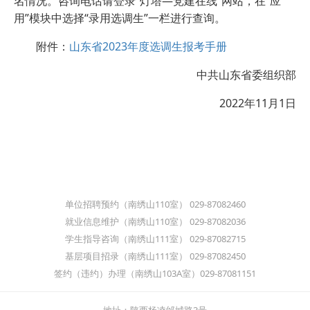
名情况。咨询电话请登录“灯塔—党建在线”网站，在“应
用”模块中选择“录用选调生”一栏进行查询。
附件：
山东省2023年度选调生报考手册
中共山东省委组织部
2022年11月1日
单位招聘预约（南绣山110室） 029-87082460
就业信息维护（南绣山110室） 029-87082036
学生指导咨询（南绣山111室） 029-87082715
基层项目招录（南绣山111室） 029-87082450
签约（违约）办理（南绣山103A室）029-87081151
地址：陕西杨凌邰城路3号