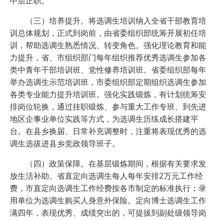
中层正职。
（三）培养提升。将选调生培训纳入全省干部教育培
训总体规划，正式到岗前，由省委组织部统筹开展初任培
训，帮助选调生熟悉情况、转变角色。强化理论教育和能
力提升，省、市组织部门每年组织推荐优秀选调生参加各
类中青年干部培训班、党性修养培训班。省委组织部每年
举办选调生示范培训班，市委组织部定期组织选调生参加
各类专业能力提升培训班。强化实践锻炼，有计划统筹安
排岗位轮换，通过挂职锻炼、参与重大工作专班、到先进
地区企事业单位实践等方式，为选调生历练成长搭建平
台。在县乡换届、日常补充调整时，注重将表现优秀的选
调生选拔进县乡党政领导班子。
（四）政策保障。在基层锻炼期间，根据有关要求发
放生活补助。省直定向选调生每人每年安排2万元工作经
费，市直定向选调生工作经费按各市制定的标准执行；录
用单位为选调生购买人身意外保险。定向博士选调生工作
满四年，表现优秀、成绩突出的，可提拔到副处级领导岗