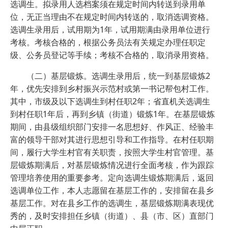
选调生。拟录用人选档案须在规定时间内转送到录用单
位，无正当理由不在规定时间内转送的，取消选调资格。
选调生录用后，试用期为1年，试用期满由录用单位进行
考核。考核合格的，根据公务员法有关规定办理任职定
级、公务员登记等手续；考核不合格的，取消录用资格。
（二）基层锻炼。选调生录用后，统一到基层锻炼2
年，优先安排到乡村振兴示范村或第一书记帮包村工作。
其中，市级及以下选调生到村任职2年；省直机关选调生
到村任职1年后，再到乡镇（街道）锻炼1年。在基层锻炼
期间，由县级组织部门安排一名思想好、作风正、经验丰
富的领导干部对其进行思想引导和工作指导。在村任职期
间，履行大学生村官有关职责，按照大学生村官管理。基
层锻炼期满后，对基层锻炼情况进行全面考核，作为跟踪
管理培养使用的重要参考。定向选调生锻炼期满后，返回
选调单位工作，本人志愿留在基层工作的，安排留在县乡
基层工作。对在县乡工作的选调生，基层锻炼期满表现优
秀的，及时安排担任乡镇（街道）、县（市、区）直部门