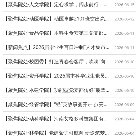
【聚焦院处·人文学院】定心求学，阔步前行——社会学2201班全员就业
2026-06-15
【聚焦院处·动医学院】动医卓越2101班交出亮眼“毕业成绩单”
2026-06-12
【聚焦院处·食品学院】本科生食安第三党支部连续三年实现毕业生100%高质量就业
2026-06-11
【新闻焦点】2026届毕业生百日冲刺“人才集市”招聘活动举办
2026-06-11
【聚焦院处·校团委】打造青春会客厅，吹响“向西”集结号
2026-06-10
【聚焦院处·资环学院】2026届本科毕业生党员实现100%高质量就业
2026-06-10
【聚焦院处·水建学院】功能型党支部传好“朋辈就业经”
2026-06-10
【聚焦院处·经管学院】“经”英故事荟开讲 点亮成长前路
2026-06-09
【聚焦院处·动科学院】河南艾格多科技集团有限公司捐赠暨就业实习基地授牌仪式举行
2026-06-04
【聚焦院处·林学院】党建聚力引航向 研途筑梦启新程 ——研究生就业经验分享系列活...
2026-06-04