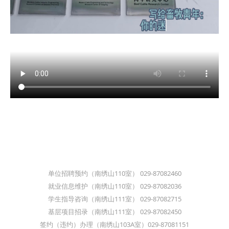
单位招聘预约（南绣山110室） 029-87082460
就业信息维护（南绣山110室） 029-87082036
学生指导咨询（南绣山111室） 029-87082715
基层项目招录（南绣山111室） 029-87082450
签约（违约）办理（南绣山103A室）029-87081151