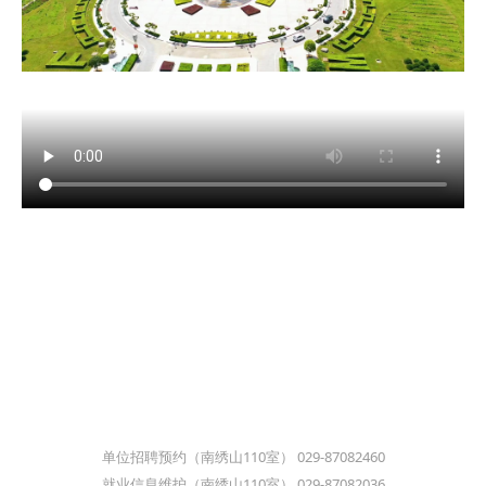
单位招聘预约（南绣山110室） 029-87082460
就业信息维护（南绣山110室） 029-87082036