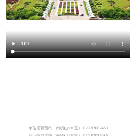
单位招聘预约（南绣山110室） 029-87082460
就业信息维护（南绣山110室） 029-87082036